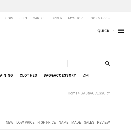
LOGIN
JOIN
CART(
0
)
ORDER
MYSHOP
BOOKMARK +
AINING
CLOTHES
BAG&ACCESSORY
결제
Home
BAG&ACCESSORY
>
NEW
LOW PRICE
HIGH PRICE
NAME
MADE
SALES
REVIEW