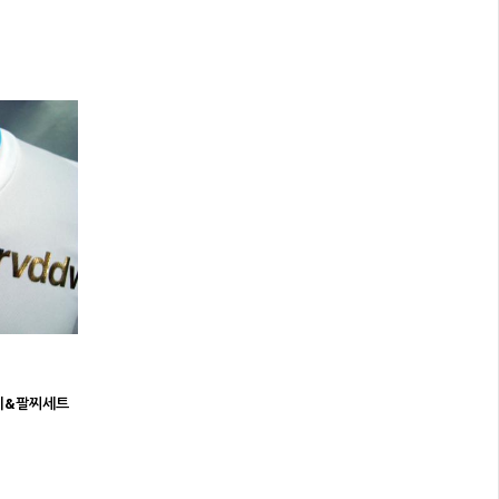
목걸이&팔찌세트