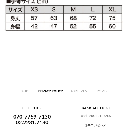
GUIDE
|
PRIVACY POLICY
|
AGREEMENT
|
PC VER
CS CENTER
BANK ACCOUNT
국민 491001-01-172167
070-7759-7130
02.2231.7130
예금주 : ㈜이사미