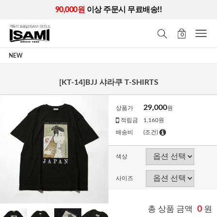
90,000원
이상 주문시 무료배송!!
0
NEW
[KT-14]BJJ 샤라쿠 T-SHIRTS
29,000
상품가
원
적립금
1,160원
배송비
(조건)
색상
사이즈
총 상품 금액
0
원