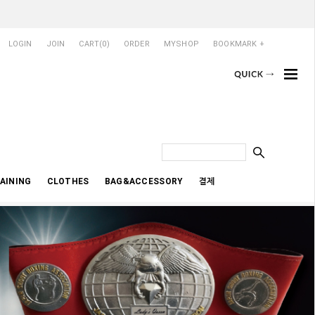
LOGIN
JOIN
CART(
0
)
ORDER
MYSHOP
BOOKMARK +
AINING
CLOTHES
BAG&ACCESSORY
결제